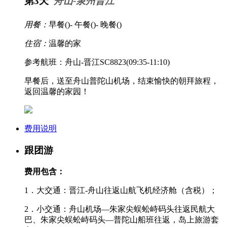
第3天
舟山-泉州晋江
用餐：
早餐(
)- 午餐(
)- 晚餐(
)
住宿：
温馨的家
参考航班：舟山-晋江SC8823(09:35-11:10)
早餐后，送至舟山普陀山机场，结束愉快的朝拜旅程，
返回温馨的家园！
费用说明
跟团游
费用包含：
1．大交通：晋江-舟山往返山航飞机经济舱（含税）；
2．小交通：舟山机场—朱家尖蜈蚣峙码头往返民航大
巴、朱家尖蜈蚣峙码头—普陀山船班往返，岛上旅游套