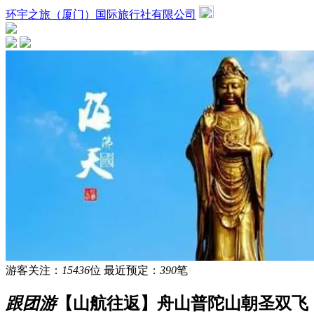
环宇之旅（厦门）国际旅行社有限公司
游客关注：
15436
位
最近预定：
390
笔
跟团游
【山航往返】舟山普陀山朝圣双飞