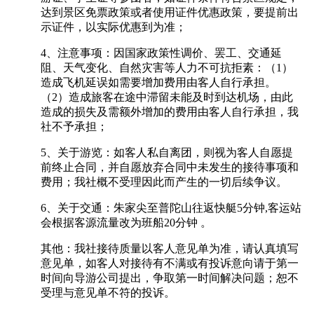
达到景区免票政策或者使用证件优惠政策，要提前出
示证件，以实际优惠到为准；
4、注意事项：因国家政策性调价、罢工、交通延
阻、天气变化、自然灾害等人力不可抗拒素：（1）
造成飞机延误如需要增加费用由客人自行承担。
（2）造成旅客在途中滞留未能及时到达机场，由此
造成的损失及需额外增加的费用由客人自行承担，我
社不予承担；
5、关于游览：如客人私自离团，则视为客人自愿提
前终止合同，并自愿放弃合同中未发生的接待事项和
费用；我社概不受理因此而产生的一切后续争议。
6、关于交通：朱家尖至普陀山往返快艇5分钟,客运站
会根据客源流量改为班船20分钟 。
其他：我社接待质量以客人意见单为准，请认真填写
意见单，如客人对接待有不满或有投诉意向请于第一
时间向导游公司提出，争取第一时间解决问题；恕不
受理与意见单不符的投诉。