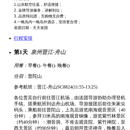
1.山东航空往返，舒适便捷；
2..金牌导游服务，讲解到位；
3..品质纯玩团，无购物无自费；
4.一晚岛内一晚岛外酒店，安排更合理；
发团日期：天天发团
行程安排
第1天
泉州晋江-舟山
用餐：
早餐(
)- 午餐(
)- 晚餐(
)
住宿：
普陀山
参考航班：晋江-舟山SC8824(11:55-13:25)
各位贵宾自行前往晋江机场，由送团导游协助办理登机
手续。搭乘航班到达舟山机场。导游接团后前住朱家尖
码头，乘船前往普陀山，上岛后游览南海观音景区（40
分钟），参拜33米高的南海观音铜像，游览紫竹林景区
（约40分钟）：潮音洞、不肯去观音院、紫竹禅院，至
西天景区（约90分钟），最后朝拜普济禅寺，晚餐后入