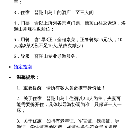
车；
3．住宿：普陀山岛上的酒店二至三人间；
4．门票：含以上所列各景点门票、佛顶山往返索道，洛
迦山常规往返船位；
5．用餐：含1早3正（全程素菜，正餐餐标25元/人，10
人/桌8菜2汤,不足10人,菜依次减少）；
6．导服：普陀山专业导游服务。
预定指南
温馨提示：
1、重要提醒：请所有客人务必携带身份证！
2、关于住宿：普陀山岛上住宿以2-4人为主，夫妻可
能需要拆开住，具体以导游协调为准，只保证一人一
床；
3、关于优惠：如持有老年证、军官证、残疾证、导
游证、学生证等参团者，如证件条件符合景区规定，