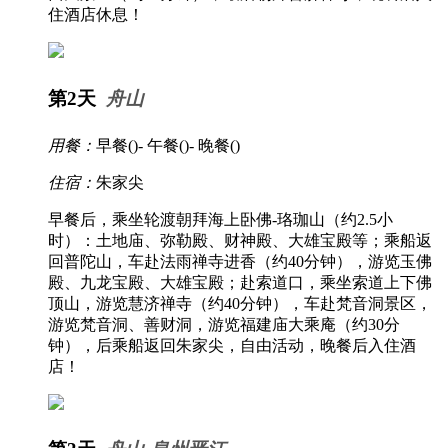
住酒店休息！
第2天
舟山
用餐：
早餐(
)- 午餐(
)- 晚餐(
)
住宿：
朱家尖
早餐后，乘坐轮渡朝拜海上卧佛-珞珈山（约2.5小
时）：土地庙、弥勒殿、财神殿、大雄宝殿等；乘船返
回普陀山，车赴法雨禅寺进香（约40分钟），游览玉佛
殿、九龙宝殿、大雄宝殿；赴索道口，乘坐索道上下佛
顶山，游览慧济禅寺（约40分钟），车赴梵音洞景区，
游览梵音洞、善财洞，游览福建庙大乘庵（约30分
钟），后乘船返回朱家尖，自由活动，晚餐后入住酒
店！