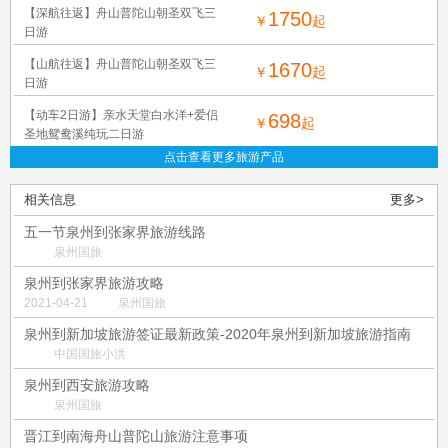
【深航往返】舟山普陀山朝圣双飞三
1750
￥
起
日游
【山航往返】舟山普陀山朝圣双飞三
1670
￥
起
日游
【动车2日游】亲水天堂白水洋+爱侣
698
￥
起
圣地鸳鸯溪纯玩二日游
点击查看更多旅游产品
相关信息
更多>
五一节泉州到张家界旅游线路
泉州国旅
泉州到张家界旅游攻略
2021-04-21
泉州国旅
泉州到新加坡旅游签证最新政策-2020年泉州到新加坡旅游指南
中国国旅小洪
泉州到西安旅游攻略
泉州国旅
晋江到南海舟山普陀山旅游注意事项