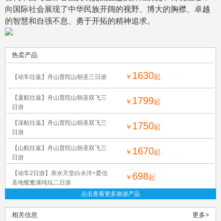
向国际社会展现了中华民族开阔的视野、博大的胸襟、卓越
的智慧和自强不息、勇于开拓的精神追求。
热卖产品
1630
￥
起
【动车往返】舟山普陀山朝圣三日游
【厦航往返】舟山普陀山朝圣双飞三
1799
￥
起
日游
【深航往返】舟山普陀山朝圣双飞三
1750
￥
起
日游
【山航往返】舟山普陀山朝圣双飞三
1670
￥
起
日游
【动车2日游】亲水天堂白水洋+爱侣
698
￥
起
圣地鸳鸯溪纯玩二日游
点击查看更多旅游产品
相关信息
更多>