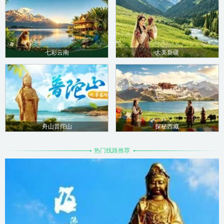
七彩云南
大美新疆
舟山普陀山
探秘西藏
热门线路推荐