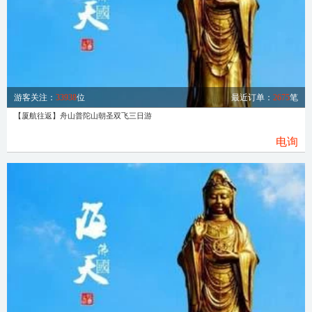
游客关注：
33938
位
最近订单：
2675
笔
【厦航往返】舟山普陀山朝圣双飞三日游
电询